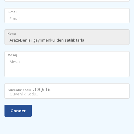
E-mail
Konu
Mesaj
OQtTo
Güvenlik Kodu..-
Gonder