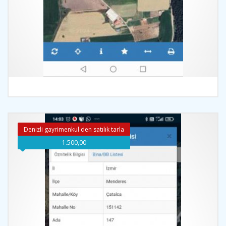
İncele
Denizli gayrimenkul den satılık tarla
1.500,00