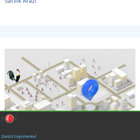
Satılık Arazi
|
|
Denizli Gayrimenkul