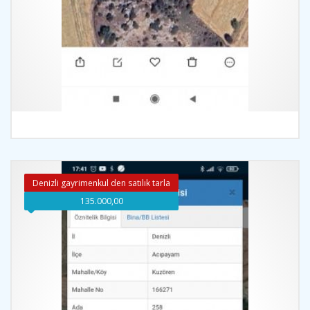
İncele
Denizli gayrimenkul den satılık tarla
135.000,00