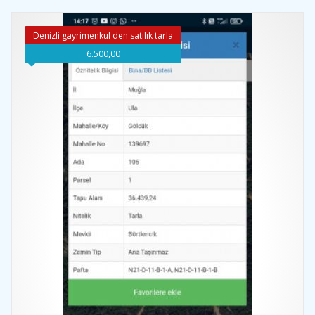
Denizli gayrimenkul den satılık tarla
6.500,00